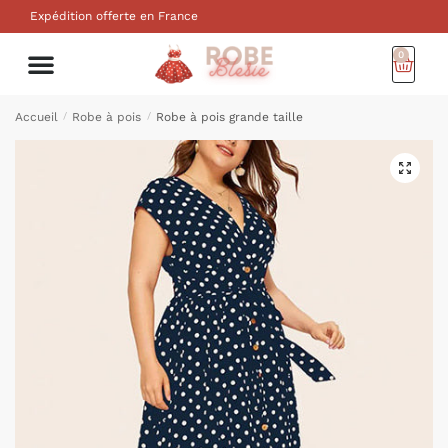
Expédition offerte en France
0
Accueil
/
Robe à pois
/
Robe à pois grande taille