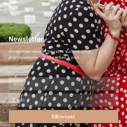
Blog
Newsletter
Enregistrez-vous et ne ratez aucune offre
promotionnelle sur nos robes à pois
Envoyez