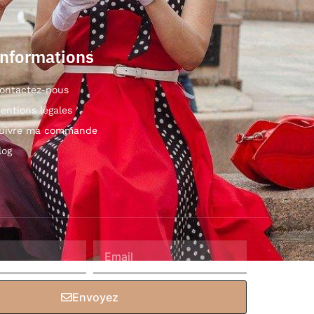
Informations
ontactez-nous
entions légales
uivre ma commande
log
Envoyez