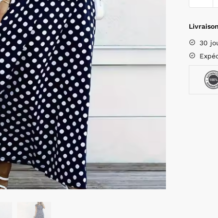
Livraison
30 jo
Expéd