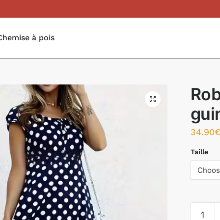
Chemise à pois
Rob
gui
34.90
Taille