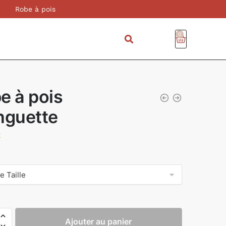
Robe à pois
0
e à pois
nguette
€
Ajouter au panier