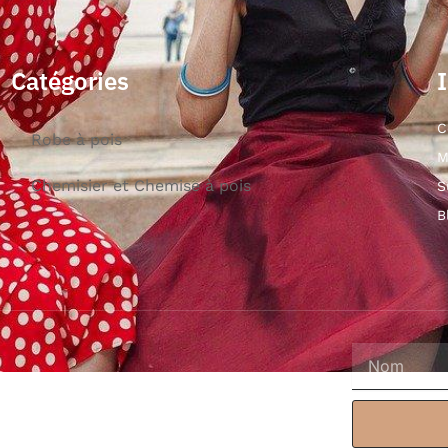
Catégories
C
Robe à pois
M
Chemisier et Chemise à pois
S
B
nelle sur nos robes à pois